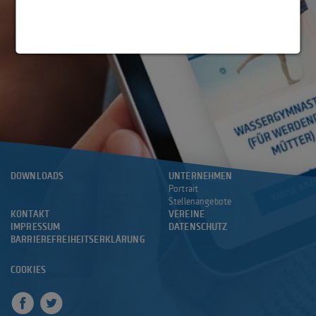
DOWNLOADS
UNTERNEHMEN
Portrait
Stellenangebote
KONTAKT
VEREINE
IMPRESSUM
DATENSCHUTZ
BARRIEREFREIHEITSERKLÄRUNG
COOKIES