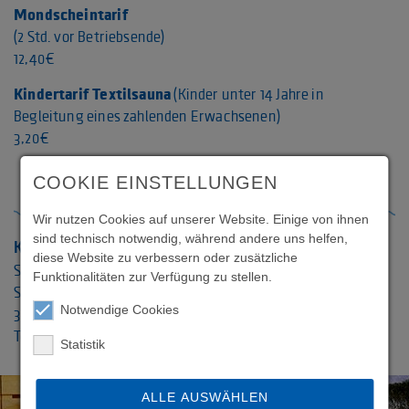
Mondscheintarif
(2 Std. vor Betriebsende)
12,40€
Kindertarif Textilsauna
(Kinder unter 14 Jahre in
Begleitung eines zahlenden Erwachsenen)
3,20€
COOKIE EINSTELLUNGEN
Wir nutzen Cookies auf unserer Website. Einige von ihnen
sind technisch notwendig, während andere uns helfen,
KONTAKT:
diese Website zu verbessern oder zusätzliche
Schwimmoper Paderborn
Funktionalitäten zur Verfügung zu stellen.
Schützenweg 1b
Notwendige Cookies
33102 Paderborn
Telefon 0 52 51.54 65 90
Statistik
ALLE AUSWÄHLEN